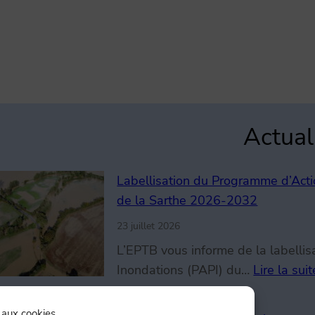
Actual
Labellisation du Programme d’Acti
de la Sarthe 2026-2032
23 juillet 2026
L’EPTB vous informe de la labelli
Inondations (PAPI) du…
Lire la suit
 aux cookies