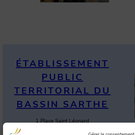
ÉTABLISSEMENT
PUBLIC
TERRITORIAL DU
BASSIN SARTHE
1 Place Saint Léonard
72130 Saint-Léonard-des-Bois
Gérer le consentement