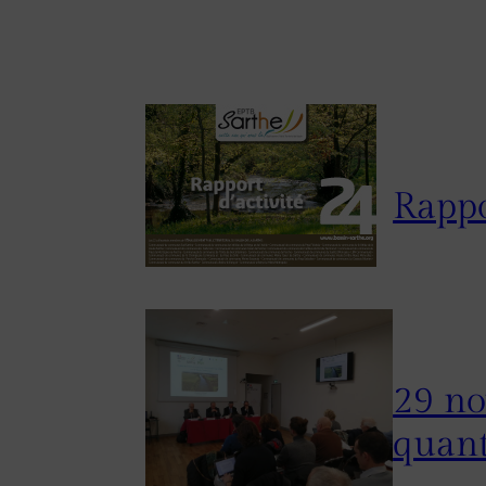
Rappo
29 no
quant