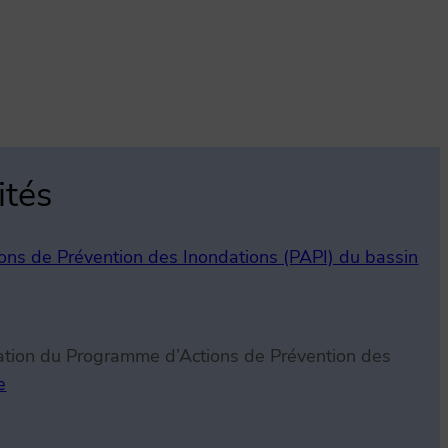
ités
ons de Prévention des Inondations (PAPI) du bassin
sation du Programme d’Actions de Prévention des
e
:
L