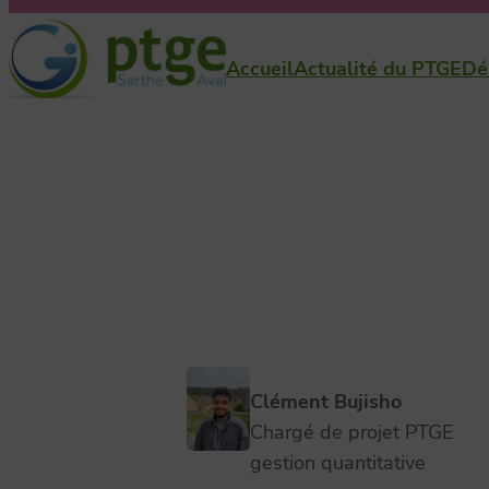
Aller
au
Accueil
Actualité du PTGE
Dé
contenu
Clément Bujisho
Chargé de projet PTGE
gestion quantitative