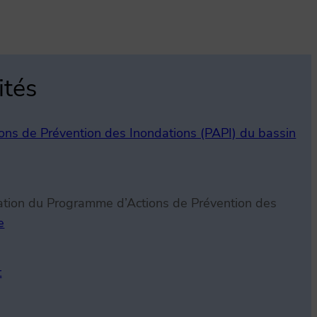
ités
ons de Prévention des Inondations (PAPI) du bassin
sation du Programme d’Actions de Prévention des
e
:
L
t
a
b