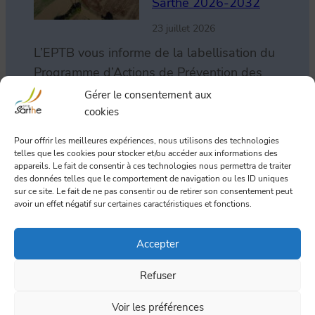
Sarthe 2026-2032
23 juillet 2026
L’EPTB vous informe de la labellisation du
Programme d’Actions de Prévention des
Inondations (PAPI) du…
Lire la suite
Gérer le consentement aux
:
cookies
L
Renouvellement CLE
Pour offrir les meilleures expériences, nous utilisons des technologies
a
telles que les cookies pour stocker et/ou accéder aux informations des
Sarthe amont
appareils. Le fait de consentir à ces technologies nous permettra de traiter
b
des données telles que le comportement de navigation ou les ID uniques
29 juin 2026
e
sur ce site. Le fait de ne pas consentir ou de retirer son consentement peut
avoir un effet négatif sur certaines caractéristiques et fonctions.
l
Le nouvel arrêté fixant la
l
composition de la
Accepter
i
Commission Locale de
s
l’Eau (CLE) Sarthe amont…
Lire la suite
Refuser
a
:
t
Voir les préférences
R